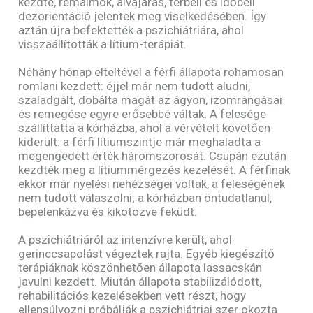
kezdte, rémálmok, alvajárás, térbeli és időbeli
dezorientáció jelentek meg viselkedésében. Így
aztán újra befektették a pszichiátriára, ahol
visszaállították a lítium-terápiát.
Néhány hónap elteltével a férfi állapota rohamosan
romlani kezdett: éjjel már nem tudott aludni,
szaladgált, dobálta magát az ágyon, izomrángásai
és remegése egyre erősebbé váltak. A felesége
szállíttatta a kórházba, ahol a vérvételt követően
kiderült: a férfi lítiumszintje már meghaladta a
megengedett érték háromszorosát. Csupán ezután
kezdték meg a lítiummérgezés kezelését. A férfinak
ekkor már nyelési nehézségei voltak, a feleségének
nem tudott válaszolni; a kórházban öntudatlanul,
bepelenkázva és kikötözve feküdt.
A pszichiátriáról az intenzívre került, ahol
gerinccsapolást végeztek rajta. Egyéb kiegészítő
terápiáknak köszönhetően állapota lassacskán
javulni kezdett. Miután állapota stabilizálódott,
rehabilitációs kezelésekben vett részt, hogy
ellensúlyozni próbálják a pszichiátriai szer okozta