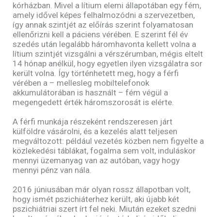
kórházban. Mivel a lítium elemi állapotában egy fém,
amely idővel képes felhalmozódni a szervezetben,
így annak szintjét az előírás szerint folyamatosan
ellenőrizni kell a páciens vérében. E szerint fél év
szedés után legalább háromhavonta kellett volna a
lítium szintjét vizsgálni a vérszérumban, mégis eltelt
14 hónap anélkül, hogy egyetlen ilyen vizsgálatra sor
került volna. Így történhetett meg, hogy a férfi
vérében a – mellesleg mobiltelefonok
akkumulátorában is használt – fém végül a
megengedett érték háromszorosát is elérte.
A férfi munkája részeként rendszeresen járt
külföldre vásárolni, és a kezelés alatt teljesen
megváltozott: például vezetés közben nem figyelte a
közlekedési táblákat, fogalma sem volt, induláskor
mennyi üzemanyag van az autóban, vagy hogy
mennyi pénz van nála.
2016 júniusában már olyan rossz állapotban volt,
hogy ismét pszichiáterhez került, aki újabb két
pszichiátriai szert írt fel neki. Miután ezeket szedni