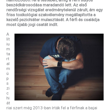
beszédkárosodása maradandó lett. Az első
rendőrségi vizsgálat eredménytelenül zárult, ám egy
friss toxikológiai szakvélemény megállapította a
kezelő pszichiáter mulasztását. A férfi és családja
most újabb jogi csatát indít.
A
lít
iu
m
ta
rt
al
m
ú
p
s
zi
c
hi
át
riai szert még 2013-ban írták fel a férfinak a bajai