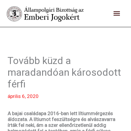
Skip
to
MAI
content
ME
Tovább küzd a
maradandóan károsodott
férfi
április 6, 2020
A bajai családapa 2016-ban lett lítiummérgezés
áldozata. A lítiumot feszültségre és alvászavarra
írták fel neki, ám a szer ellenőrizetlenül addig
halmozódott fel a testében, amíg a férfi súlyos