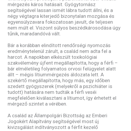
mérgezés káros hatásait. Gyógytornász
segítségével lassan ismét lábra tudott állni, és a
négy végtagra kiterjedő bizonytalan mozgása és
egyensúlyzavara fokozatosan javult, de teljesen
nem múlt el. Viszont súlyos beszédkárosodása úgy
tűnik, maradandóvá vált.
Bár a korábban elindított rendőrségi nyomozás
eredménytelenül zárult, a család nem adta fel a
harcot. A napokban elkészült toxikológiai
szakvélemény újfent megállapította, hogy a férfi –
bár elméletileg folyamatos orvosi felügyelet alatt
állt – mégis lítiummérgezés áldozata lett. A
szekértő megállapította, hogy más, egy időben
szedett gyógyszerek (melyekről a pszichiáter is
tudott) hatására nem tudták a férfi veséi
megfelelően kiválasztani a lítiumot, így érhetett el
mérgező szintet a vérében.
A család az Állampolgári Bizottság az Emberi
Jogokért Alapítvány segítségével most új
kivizsgálást indítványozott a férfit kezelő