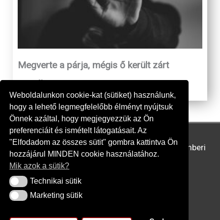
Megverte a párja, mégis ő került zárt
osztályra
Weboldalunkon cookie-kat (sütiket) használunk,
hogy a lehető legmegfelelőbb élményt nyújtsuk
Önnek azáltal, hogy megjegyezzük az Ön
preferenciáit és ismételt látogatásait. Az
"Elfodadom az összes sütit" gombra kattintva Ön
Copyright © 2026
Állampolgári Bizottság az Emberi
hozzájárul MINDEN cookie használatához.
Jogokért
Mik azok a sütik?
Technikai sütik
Technikai sütik
Rólunk
Marketing sütik
Marketing sütik
Kapcsolat
Adatkezelési tájékoztató