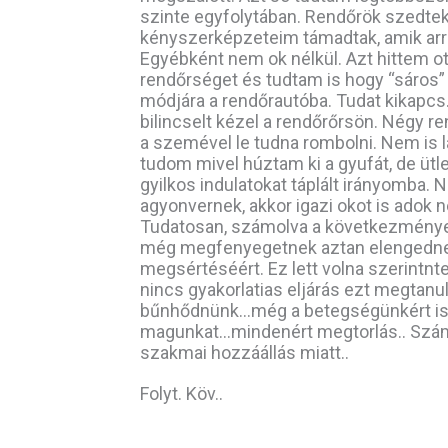
szinte egyfolytában. Rendőrök szedtek
kényszerképzeteim támadtak, amik arra 
Egyébként nem ok nélkül. Azt hittem ott 
rendőrséget és tudtam is hogy “sáros
módjára a rendőrautóba. Tudat kikapcs
bilincselt kézel a rendőrőrsön. Négy r
a szemével le tudna rombolni. Nem is l
tudom mivel húztam ki a gyufát, de üt
gyilkos indulatokat táplált irányomba
agyonvernek, akkor igazi okot is adok
Tudatosan, számolva a következmény
még megfenyegetnek aztan elengednek
megsértéséért. Ez lett volna szerintnt
nincs gyakorlatias eljárás ezt megtan
bűnhődnünk…még a betegségünkért is. 
magunkat…mindenért megtorlás.. Szá
szakmai hozzáállás miatt..
Folyt. Köv..