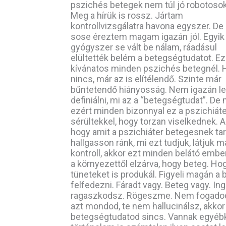
pszichés betegek nem túl jó robotosok
Meg a hírük is rossz. Jártam
kontrollvizsgálatra havona egyszer. De
sose éreztem magam igazán jól. Egyik
gyógyszer se vált be nálam, ráadásul
elültették belém a betegségtudatot. Ez
kívánatos minden pszichés betegnél. 
nincs, már az is elítélendő. Szinte már
bűntetendő hiányosság. Nem igazán l
definiálni, mi az a “betegségtudat”. De
ezért minden bizonnyal ez a pszichiáte
sérültekkel, hogy torzan viselkednek. 
hogy amit a pszichiáter betegesnek tart
hallgasson ránk, mi ezt tudjuk, látjuk m
kontroll, akkor ezt minden belátó embe
a környezettől elzárva, hogy beteg. Hog
tüneteket is produkál. Figyeli magán a
felfedezni. Fáradt vagy. Beteg vagy. In
ragaszkodsz. Rögeszme. Nem fogadod e
azt mondod, te nem hallucinálsz, akko
betegségtudatod sincs. Vannak egyéb