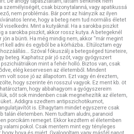
eírt. De ahogy tapasztaltam, láttam senkinek nem
a személyiségét, csak bizonytalanná, vagy apatikussá
yező, nem problémás. Bár pont az hiányzik az ilyen
kívánatos lenne, hogy a beteg nem tud normális életet
ól viselkedni. Mint a kutyáknál. Ha a sarokba piszkit
g a sarokba piszkit, akkor rossz kutya. A betegeknél
or jön a bünti. Ha még mindig nem, akkor “már megint
t kell adni és egyből be a kórházba.. Eltúloztam egy
 hozzáállás… Szóval fókuszálj a betegséged tüneteire,
gy beteg. Kaphatsz pár jó szót, vagy gyógyszert
pszichiátriákon mint a fehér holló. Biztos van, csak
lődve, elég keservesen az életemből. Mindent
m volt sose jó az állapotom. Ezt vagy én éreztem,
ölte, hogy szerinte én rosszul vagyok. Ez ment kb. öt
elhatároztam, hogy abbahagyom a gyógyszereim
ük, sőt sok mindenben csak megnehezítik az életem,
üket.. Addigra szedtem antipszichotikumot,
hangulatjavítót is. Elhagytam mindet egyszerre csak
bb talán életemben. Nem tudtam aludni, paranoid
nden porcikám remeget. Ekkor kezdtem el életemben
ig valami pokol. Csak mentem mint egy tényleges
 hogy hova és miért. Gyalogoltam vagy másfél napot