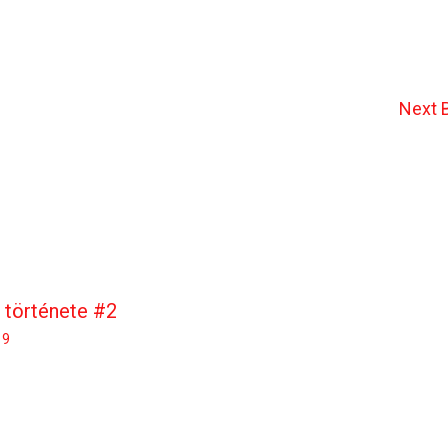
Next 
 története #2
19