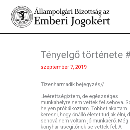
Skip
to
content
Tényelgő története 
szeptember 7, 2019
Tizenharmadik bejegyzés//
..leérettségiztem, de egészséges
munkahelyre nem vettek fel sehova. S
helyen próbálkoztam. Többet akartam
keresni, hogy önálló életet tudjak élni, 
sehová nem voltam jó munkaerő. Még
konyhai kisegítőnek se vettek fel. A