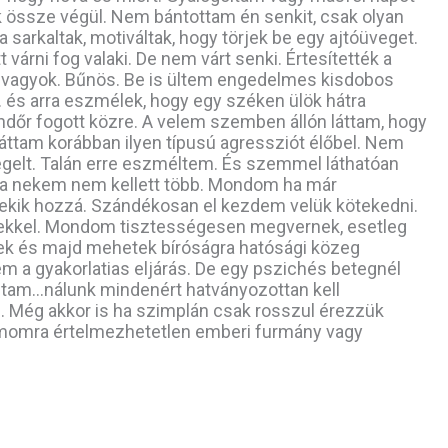
 össze végül. Nem bántottam én senkit, csak olyan
sarkaltak, motiváltak, hogy törjek be egy ajtóüveget.
várni fog valaki. De nem várt senki. Értesítették a
” vagyok. Bűnös. Be is ültem engedelmes kisdobos
. és arra eszmélek, hogy egy széken ülök hátra
endőr fogott közre. A velem szemben állón láttam, hogy
áttam korábban ilyen típusú agressziót élőbel. Nem
legelt. Talán erre eszméltem. És szemmel láthatóan
. Na nekem nem kellett több. Mondom ha már
 nekik hozzá. Szándékosan el kezdem velük kötekedni.
ekkel. Mondom tisztességesen megvernek, esetleg
 és majd mehetek bíróságra hatósági közeg
em a gyakorlatias eljárás. De egy pszichés betegnél
ultam…nálunk mindenért hatványozottan kell
Még akkor is ha szimplán csak rosszul érezzük
momra értelmezhetetlen emberi furmány vagy