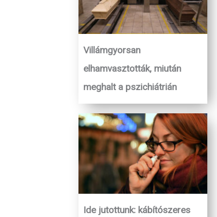
Villámgyorsan
elhamvasztották, miután
meghalt a pszichiátrián
Ide jutottunk: kábítószeres