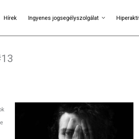
Hírek
Ingyenes jogsegélyszolgálat
Hiperakti
#13
ok
de