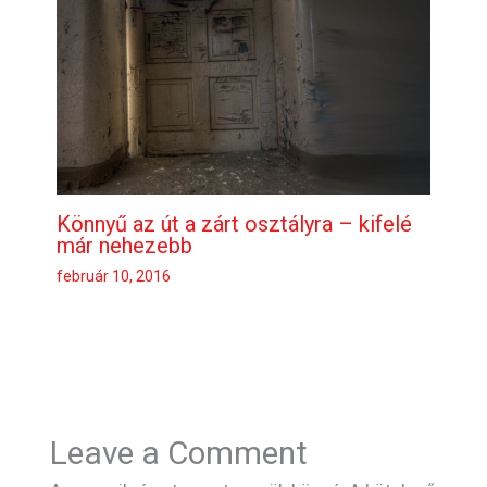
Könnyű az út a zárt osztályra – kifelé
már nehezebb
február 10, 2016
Leave a Comment