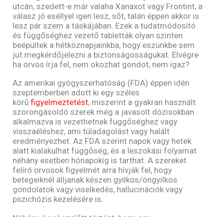
utcán, szedett-e már valaha Xanaxot vagy Frontint, a
válasz jó eséllyel igen lesz, sőt, talán éppen akkor is
lesz pár szem a táskájában. Ezek a tudatmódosító
és függőséghez vezető tabletták olyan szinten
beépültek a hétköznapjainkba, hogy eszünkbe sem
jut megkérdőjelezni a biztonságosságukat. Elvégre
ha orvos írja fel, nem okozhat gondot, nem igaz?
Az amerikai gyógyszerhatóság (FDA) éppen idén
szeptemberben adott ki egy széles
körű
figyelmeztetést
, miszerint a gyakran használt
szorongásoldó szerek még a javasolt dózisokban
alkalmazva is vezethetnek függőséghez vagy
visszaéléshez, ami túladagolást vagy halált
eredményezhet. Az FDA szerint napok vagy hetek
alatt kialakulhat függőség, és a leszokási folyamat
néhány esetben hónapokig is tarthat. A szereket
felíró orvosok figyelmét arra hívják fel, hogy
betegeiknél álljanak készen gyilkos/öngyilkos
gondolatok vagy viselkedés, hallucinációk vagy
pszichózis kezelésére is.