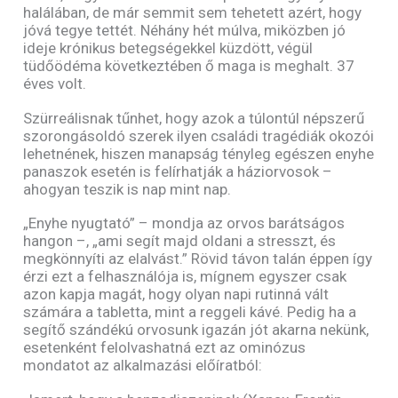
halálában, de már semmit sem tehetett azért, hogy
jóvá tegye tettét. Néhány hét múlva, miközben jó
ideje krónikus betegségekkel küzdött, végül
tüdőödéma következtében ő maga is meghalt. 37
éves volt.
Szürreálisnak tűnhet, hogy azok a túlontúl népszerű
szorongásoldó szerek ilyen családi tragédiák okozói
lehetnének, hiszen manapság tényleg egészen enyhe
panaszok esetén is felírhatják a háziorvosok –
ahogyan teszik is nap mint nap.
„Enyhe nyugtató” – mondja az orvos barátságos
hangon –, „ami segít majd oldani a stresszt, és
megkönnyíti az elalvást.” Rövid távon talán éppen így
érzi ezt a felhasználója is, mígnem egyszer csak
azon kapja magát, hogy olyan napi rutinná vált
számára a tabletta, mint a reggeli kávé. Pedig ha a
segítő szándékú orvosunk igazán jót akarna nekünk,
esetenként felolvashatná ezt az ominózus
mondatot az alkalmazási előíratból: