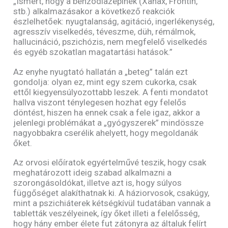
„Ismert, hogy a benzodiazepinek (Xanax, Frontin,
stb.) alkalmazásakor a következő reakciók
észlelhetőek: nyugtalanság, agitáció, ingerlékenység,
agresszív viselkedés, téveszme, düh, rémálmok,
hallucináció, pszichózis, nem megfelelő viselkedés
és egyéb szokatlan magatartási hatások.”
Az enyhe nyugtató hallatán a „beteg” talán ezt
gondolja: olyan ez, mint egy szem cukorka, csak
ettől kiegyensúlyozottabb leszek. A fenti mondatot
hallva viszont ténylegesen hozhat egy felelős
döntést, hiszen ha ennek csak a fele igaz, akkor a
jelenlegi problémákat a „gyógyszerek” mindössze
nagyobbakra cserélik ahelyett, hogy megoldanák
őket.
Az orvosi előíratok egyértelművé teszik, hogy csak
meghatározott ideig szabad alkalmazni a
szorongásoldókat, illetve azt is, hogy súlyos
függőséget alakíthatnak ki. A háziorvosok, csakúgy,
mint a pszichiáterek kétségkívül tudatában vannak a
tabletták veszélyeinek, így őket illeti a felelősség,
hogy hány ember élete fut zátonyra az általuk felírt