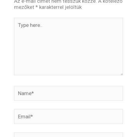
Az e-mail címet nem tesszük közzé.
A kötelező
mezőket
*
karakterrel jelöltük
Type
here..
Name*
Email*
Website