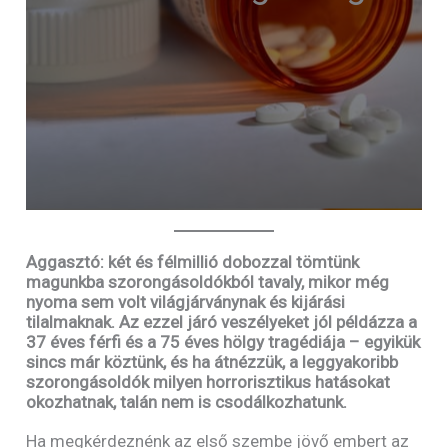
Aggasztó: k
ét és félmillió dobozzal
tö
mtü
nk
magunkba
szorongásoldókból tavaly, mikor még
nyoma sem volt világjárványnak és kijárási
tilalmaknak. Az ezzel járó veszélyeket jól példázza a
37 éves férfi és a 75 éves hölgy tragédiája – egyikük
sincs már köztünk, és ha átnézzük, a leggyakoribb
szorongásoldók milyen horrorisztikus hatásokat
okozhatnak, talán nem is csodálkozhatunk.
Ha megkérdeznénk az első szembe jövő embert az