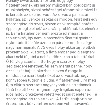
Néhány évvel ezelőtt történt, hogy egy
fiatalembernek, aki három műszakban dolgozott új
munkahelyén, alvási nehézségei támadtak, amivel fel
is kereste az üzemorvost. Az orvos a panaszai
hallatán, az ilyenkor szokásos módon, felírt neki egy
szorongásoldó szert, hiszen azok tompító hatásai
éppen „megfelelnek” az alvási problémák kezelésére
is. Bár a fiatalember nem érezte jól magát a
tablettáktól, így nem is használta őket túl gyakran,
olykor adott belőle azonban pár szemet felesége
nagymamájának. A 75 éves hölgy akkortájt életbeli
problémákkal küzdött, a fiatalember pedig segíteni
akart neki túljutni a nehéz időszakon a tablettákkal.
Ő tényleg szentül hitte, hogy a szerek a hölgy
segítségére lehetnek, fel sem merült benne, hogy
ezzel akár bajt is okozhat, hiszen ő maga is
mindössze azért kapta őket az orvosától, hogy
könnyebben tudjon elaludni. A fiatalember újra meg
újra ellátta szeretett nagyanyósát az ártatlannak
tűnő tablettákkal, mígnem egy tragikus napon az
idős hölgy önkezével vetett véget saját életének – a
szorongásoldó tablettákkal. A férfit lesújtotta az
érzés, hogy közvetetten szerepe volt nagyanyósa