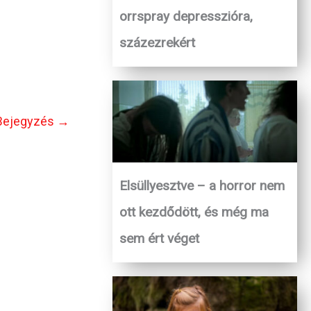
orrspray depresszióra,
százezrekért
Bejegyzés
→
Elsüllyesztve – a horror nem
ott kezdődött, és még ma
sem ért véget