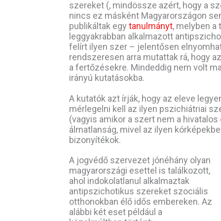
szereket (, mindössze azért, hogy a 
nincs ez másként Magyarországon se
publikáltak egy
tanulmányt
, melyben a 
leggyakrabban alkalmazott antipszicho
felírt ilyen szer – jelentősen elnyomh
rendszeresen arra mutattak rá, hogy a
a fertőzésekre. Mindeddig nem volt mag
irányú kutatásokba.
A kutatók azt írják, hogy az eleve le
mérlegelni kell az ilyen pszichiátriai s
(vagyis amikor a szert nem a hivatalos 
álmatlanság, mivel az ilyen kórképekb
bizonyítékok.
A jogvédő szervezet jónéhány olyan
magyarországi esettel is találkozott,
ahol indokolatlanul alkalmaztak
antipszichotikus szereket szociális
otthonokban élő idős embereken. Az
alábbi két eset például a