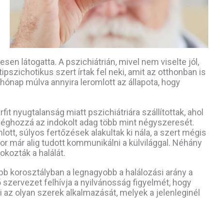
sen látogatta. A pszichiátrián, mivel nem viselte jól,
tipszichotikus szert írtak fel neki, amit az otthonban is
hónap múlva annyira leromlott az állapota, hogy
it nyugtalanság miatt pszichiátriára szállítottak, ahol
 méghozzá az indokolt adag több mint négyszeresét.
lott, súlyos fertőzések alakultak ki nála, a szert mégis
ikor már alig tudott kommunikálni a külvilággal. Néhány
okozták a halálát.
b korosztályban a legnagyobb a halálozási arány a
 szervezet felhívja a nyilvánosság figyelmét, hogy
i az olyan szerek alkalmazását, melyek a jelenleginél