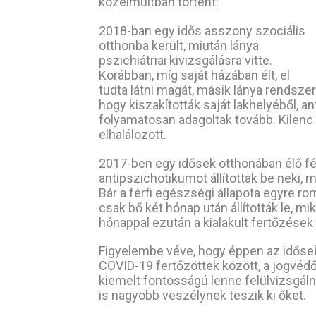
közelmúltban történt:
2018-ban egy idős asszony szociális
otthonba került, miután lánya
pszichiátriai kivizsgálásra vitte.
Korábban, míg saját házában élt, el
tudta látni magát, másik lánya rendszere
hogy kiszakították saját lakhelyéből, an
folyamatosan adagoltak tovább. Kilenc 
elhalálozott.
2017-ben egy idősek otthonában élő férf
antipszichotikumot állítottak be neki,
Bár a férfi egészségi állapota egyre rom
csak bő két hónap után állították le, m
hónappal ezután a kialakult fertőzések 
Figyelembe véve, hogy éppen az időseb
COVID-19 fertőzöttek között, a jogvédő
kiemelt fontosságú lenne felülvizsgáln
is nagyobb veszélynek teszik ki őket.