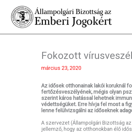
Skip
to
content
Fokozott vírusveszél
március 23, 2020
Az idősek otthonainak lakói koruknál f
fertőzésveszélyének, mégis olyan pszi
szerint káros hatással lehetnek immun
védettségüket. Erre hívja fel most a f
lenne felülvizsgálni az időseknek adago
A szervezet (Állampolgári Bizottság a
jellemző, hogy az otthonokban élő idő