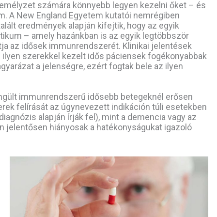
személyzet számára könnyebb legyen kezelni őket – és
m. A New England Egyetem kutatói nemrégiben
talált eredmények alapján kifejtik, hogy az egyik
tikum – amely hazánkban is az egyik legtöbbször
atja az idősek immunrendszerét. Klinikai jelentések
z ilyen szerekkel kezelt idős páciensek fogékonyabbak
yarázat a jelenségre, ezért fogtak bele az ilyen
gyengült immunrendszerű idősebb betegeknél erősen
zerek felírását az úgynevezett indikáción túli esetekben
diagnózis alapján írják fel), mint a demencia vagy az
en jelentősen hiányosak a hatékonyságukat igazoló