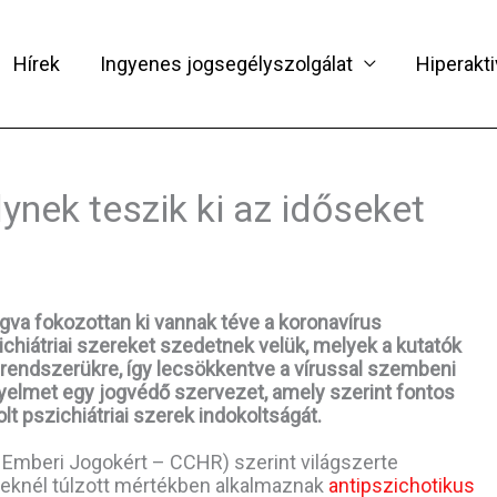
Hírek
Ingyenes jogsegélyszolgálat
Hiperakti
ynek teszik ki az időseket
ogva fokozottan ki vannak téve a koronavírus
chiátriai szereket szedetnek velük, melyek a kutatók
rendszerükre, így lecsökkentve a vírussal szembeni
igyelmet egy jogvédő szervezet, amely szerint fontos
lt pszichiátriai szerek indokoltságát.
z Emberi Jogokért – CCHR) szerint világszerte
seknél túlzott mértékben alkalmaznak
antipszichotikus