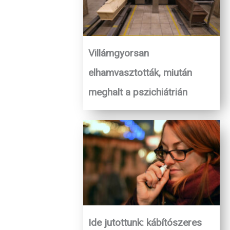
Villámgyorsan
elhamvasztották, miután
meghalt a pszichiátrián
Ide jutottunk: kábítószeres