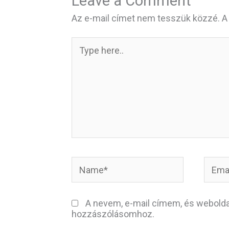
Leave a Comment
Az e-mail címet nem tesszük közzé.
A
Type
here..
Name*
Email
A nevem, e-mail címem, és webol
hozzászólásomhoz.