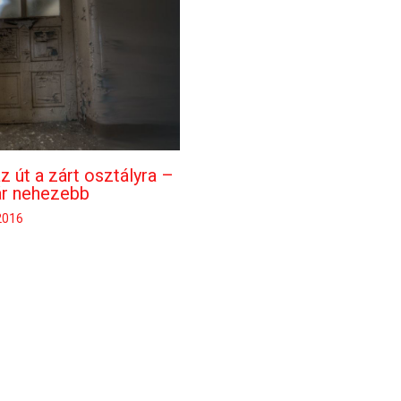
z út a zárt osztályra –
ár nehezebb
 2016