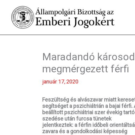
Skip
to
content
Maradandó károsodá
megmérgezett férfi
január 17, 2020
Feszültség és alvászavar miatt kerese
segítséget a pszichiátrián a bajai férfi. 
beállított pszichiátriai szer évekig tartó
szedése után furcsa tünetek
jelentkeztek: a férfin időbeli orientálts
zavara és a gondolkodási képesség