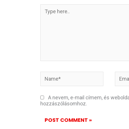
Type
here..
Name*
Email
A nevem, e-mail címem, és webol
hozzászólásomhoz.