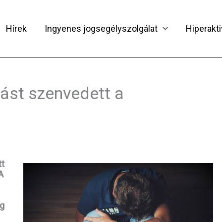
Hírek
Ingyenes jogsegélyszolgálat
Hiperakti
st szenvedett a
tt
A
ág