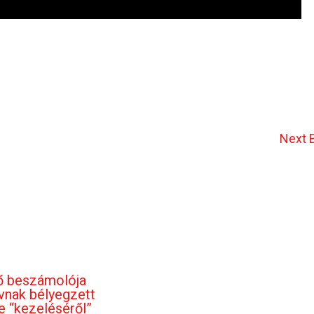
Next 
ő beszámolója
ívnak bélyegzett
 “kezeléséről”