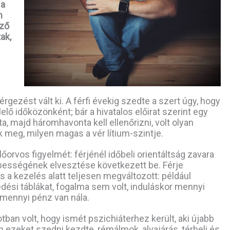
 a
m
ező
ak,
n
ezést vált ki. A férfi évekig szedte a szert úgy, hogy
lő időközönként; bár a hivatalos előirat szerint egy
, majd háromhavonta kell ellenőrizni, volt olyan
 meg, milyen magas a vér lítium-szintje.
lőorvos figyelmét: férjénél időbeli orientáltság zavara
képességének elvesztése következett be. Férje
és a kezelés alatt teljesen megváltozott: például
dési táblákat, fogalma sem volt, induláskor mennyi
mennyi pénz van nála.
ban volt, hogy ismét pszichiáterhez került, aki újabb
tán ezeket szedni kezdte, rémálmok, alvajárás, térbeli és