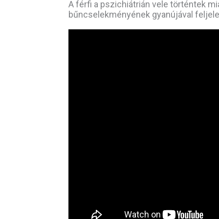
A férfi a pszichiátrián vele történtek 
bűncselekményének gyanújával feljelen