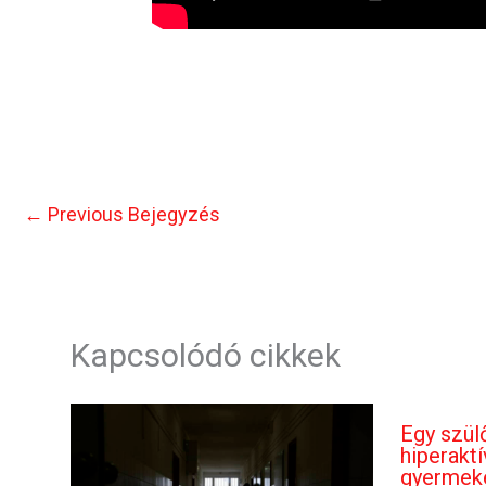
←
Previous Bejegyzés
Kapcsolódó cikkek
Egy szül
hiperakt
gyermeke