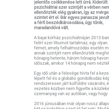
jelentős csökkenése lett úrrá. Kiderült:
pszichiátriai szer szintjét a vérben ne
ellenőrizték elég gyakran, így az mérg
szintet ért el. Bár egyes panaszai javult
a férfi beszédkárosodása, úgy tűnik,
maradandóvá vált.
A bajai kórház pszichiátriáján 2013-ba
felírt szer lítiumot tartalmaz, egy olyan
fémet, amely felhalmozódás esetén mérg
annak szintjét nem ellenőrizték megfele
hónapig hetente, három hónapig havonta
időszak, amikor 14 hónapig nem nézték
Egy idő után a felesége hívta fel a keze
lépett fel és a globális gondolkodás 
rendszeresen járt külföldre vásárolni, 
vezetés közben nem figyelte a közleke
üzemanyag van az autóban, vagy hogy 
2016 júniusában már olyan rossz állapot
két pszichiátriai szert írt fel neki. Miu