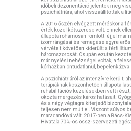
időbeli dezorientáció jelentek meg vis
pszichiátriára, ahol visszaállították a lít
A 2016 őszén elvégzett méréskor a fér
érték közel kétszerese volt. Ennek ellené
állapota rohamosan romlott: éjjel már n
izomrángásai és remegése egyre erősebb
vérvételt követően kiderült: a férfi lí
háromszorosát. Csupán ezután kezdték
már nyelési nehézségei voltak, a feles
kórházban öntudatlanul, bepelenkázva 
A pszichiátriáról az intenzívre került, 
terápiáknak köszönhetően állapota lassa
rehabilitációs kezelésekben vett részt,
okozta mérgezés káros hatásait. Gyógyt
és a négy végtagra kiterjedő bizonyta
teljesen nem múlt el. Viszont súlyos 
maradandóvá vált. 2017-ben a Bács-Ki
Hivatala 70%-os össz-szervezeti egés