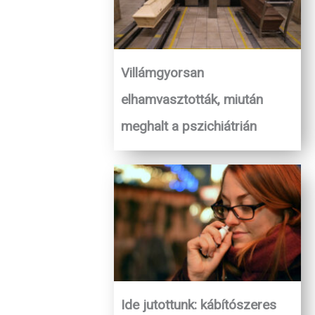
Villámgyorsan
elhamvasztották, miután
meghalt a pszichiátrián
Ide jutottunk: kábítószeres