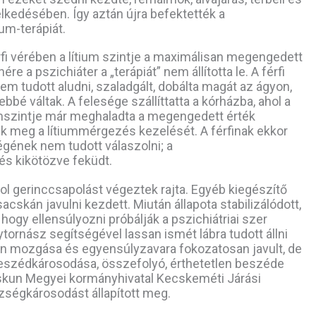
elkedésében. Így aztán újra befektették a
ium-terápiát.
fi vérében a lítium szintje a maximálisan megengedett
re a pszichiáter a „terápiát” nem állította le. A férfi
em tudott aludni, szaladgált, dobálta magát az ágyon,
é váltak. A felesége szállíttatta a kórházba, ahol a
tiumszintje már meghaladta a megengedett érték
 meg a lítiummérgezés kezelését. A férfinak ekkor
égének nem tudott válaszolni; a
és kikötözve feküdt.
ahol gerinccsapolást végeztek rajta. Egyéb kiegészítő
cskán javulni kezdett. Miután állapota stabilizálódott,
 hogy ellensúlyozni próbálják a pszichiátriai szer
ornász segítségével lassan ismét lábra tudott állni
lan mozgása és egyensúlyzavara fokozatosan javult, de
beszédkárosodása, összefolyó, érthetetlen beszéde
skun Megyei kormányhivatal Kecskeméti Járási
zségkárosodást állapított meg.