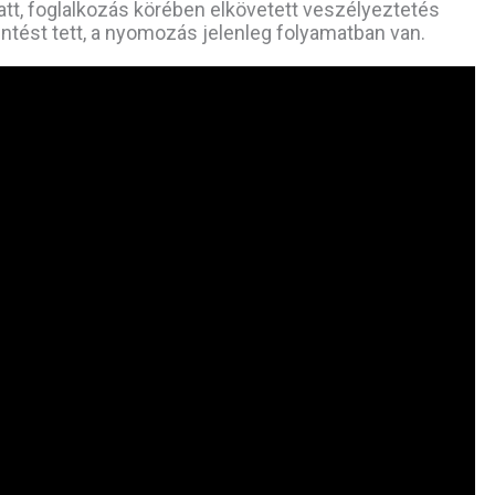
miatt, foglalkozás körében elkövetett veszélyeztetés
tést tett, a nyomozás jelenleg folyamatban van.