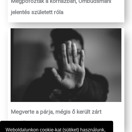
Megpofozták a kórházban, Ombudsmani
jelentés született róla
Megverte a párja, mégis ő került zárt
osztályra
Weboldalunkon cookie-kat (sütiket) használunk,