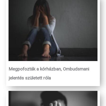
Megpofozták a kórházban, Ombudsmani
jelentés született róla