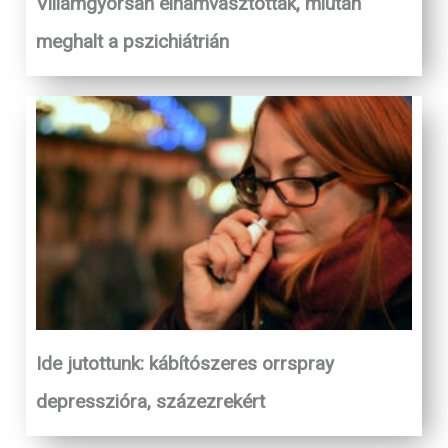
Villámgyorsan elhamvasztották, miután
meghalt a pszichiátrián
Ide jutottunk: kábítószeres orrspray
depresszióra, százezrekért