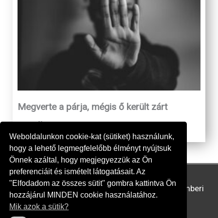
Megverte a párja, mégis ő került zárt
osztályra
Weboldalunkon cookie-kat (sütiket) használunk,
hogy a lehető legmegfelelőbb élményt nyújtsuk
Önnek azáltal, hogy megjegyezzük az Ön
preferenciáit és ismételt látogatásait. Az
"Elfodadom az összes sütit" gombra kattintva Ön
Copyright © 2026
Állampolgári Bizottság az Emberi
hozzájárul MINDEN cookie használatához.
Jogokért
Mik azok a sütik?